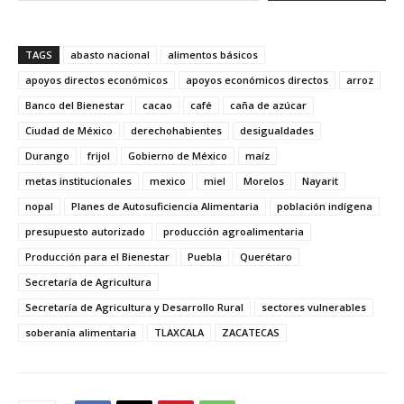
TAGS
abasto nacional
alimentos básicos
apoyos directos económicos
apoyos económicos directos
arroz
Banco del Bienestar
cacao
café
caña de azúcar
Ciudad de México
derechohabientes
desigualdades
Durango
frijol
Gobierno de México
maíz
metas institucionales
mexico
miel
Morelos
Nayarit
nopal
Planes de Autosuficiencia Alimentaria
población indígena
presupuesto autorizado
producción agroalimentaria
Producción para el Bienestar
Puebla
Querétaro
Secretaría de Agricultura
Secretaría de Agricultura y Desarrollo Rural
sectores vulnerables
soberanía alimentaria
TLAXCALA
ZACATECAS