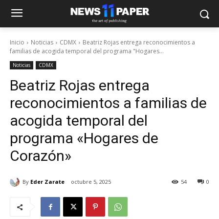
Inicio
Noticias
CDMX
Beatriz Rojas entrega reconocimientos a
familias de acogida temporal del programa "Hogares...
Noticias
CDMX
Beatriz Rojas entrega
reconocimientos a familias de
acogida temporal del
programa «Hogares de
Corazón»
By
Eder Zarate
octubre 5, 2025
54
0