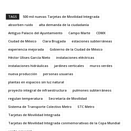
TAGS
500 mil nuevas Tarjetas de Movilidad Integrada
absorben ruido
alta demanda de la ciudadanía
Antiguo Palacio del Ayuntamiento
Campo Marte
CDMX
Ciudad de México
Clara Brugada
estaciones subterráneas
experiencia mejorada
Gobierno de la Ciudad de México
Héctor Ulises García Nieto
instalaciones eléctricas
instalaciones hidráulicas
jardines verticales
muros verdes
nueva producción
personas usuarias
plantas en espacios sin luz natural
proyecto integral de infraestructura
pulmones subterráneos
regulan temperatura
Secretaría de Movilidad
Sistema de Transporte Colectivo Metro
STC Metro
Tarjetas de Movilidad Integrada
Tarjetas de Movilidad Integrada conmemorativas de la Copa Mundial