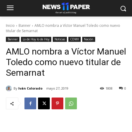
Inicio
Banner
AMLO nombra a Víctor Manuel Toledo como nuevo
titular de Semarnat
Banner
Lo de Hoy lo de Hoy
Noticias
CDMX
Nación
AMLO nombra a Víctor Manuel
Toledo como nuevo titular de
Semarnat
By
Iván Colorado
mayo 27, 2019
1808
0