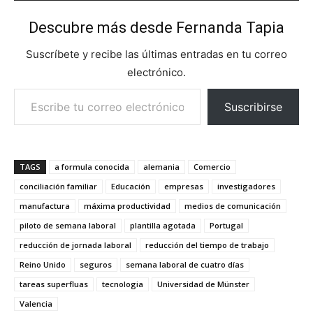
Descubre más desde Fernanda Tapia
Suscríbete y recibe las últimas entradas en tu correo
electrónico.
Escribe tu correo electrónico…
Suscribirse
TAGS
a formula conocida
alemania
Comercio
conciliación familiar
Educación
empresas
investigadores
manufactura
máxima productividad
medios de comunicación
piloto de semana laboral
plantilla agotada
Portugal
reducción de jornada laboral
reducción del tiempo de trabajo
Reino Unido
seguros
semana laboral de cuatro días
tareas superfluas
tecnologia
Universidad de Münster
Valencia