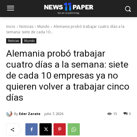
Inicio
Noticias
Mundo
Alemania probó trabajar cuatro días a la
semana: siete de cada 10...
Noticias
Mundo
Alemania probó trabajar
cuatro días a la semana: siete
de cada 10 empresas ya no
quieren volver a trabajar cinco
días
By
Eder Zarate
julio 7, 2026
15
0