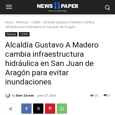
Inicio
Noticias
CDMX
Alcaldía Gustavo A Madero cambia
infraestructura hidráulica en San Juan de Aragón...
Noticias
CDMX
Alcaldía Gustavo A Madero
cambia infraestructura
hidráulica en San Juan de
Aragón para evitar
inundaciones
By
Eder Zarate
junio 27, 2026
25
0