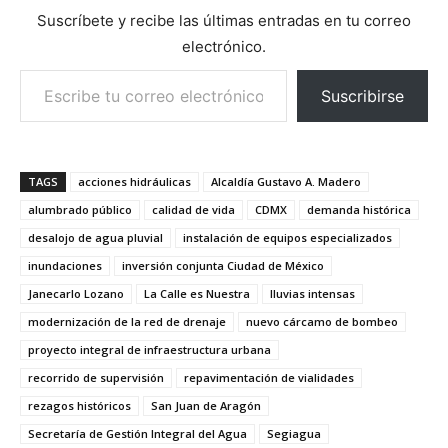
Suscríbete y recibe las últimas entradas en tu correo
electrónico.
Escribe tu correo electrónico…
Suscribirse
TAGS
acciones hidráulicas
Alcaldía Gustavo A. Madero
alumbrado público
calidad de vida
CDMX
demanda histórica
desalojo de agua pluvial
instalación de equipos especializados
inundaciones
inversión conjunta Ciudad de México
Janecarlo Lozano
La Calle es Nuestra
lluvias intensas
modernización de la red de drenaje
nuevo cárcamo de bombeo
proyecto integral de infraestructura urbana
recorrido de supervisión
repavimentación de vialidades
rezagos históricos
San Juan de Aragón
Secretaría de Gestión Integral del Agua
Segiagua