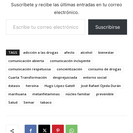
Suscríbete y recibe las últimas entradas en tu correo
electrónico.
Escribe tu correo electrónico…
Suscribirse
TAGS
adicción a las drogas
afecto
alcohol
bienestar
comunicación abierta
comunicación incluyente
comunicación respetuosa
concientización
consumo de drogas
Cuarta Transformación
desprejuiciada
entorno social
éxtasis
heroína
Hugo López-Gatell
José Rafael Ojeda Durán
marihuana
metanfetaminas
núcleo familiar
prevenible
Salud
Semar
tabaco