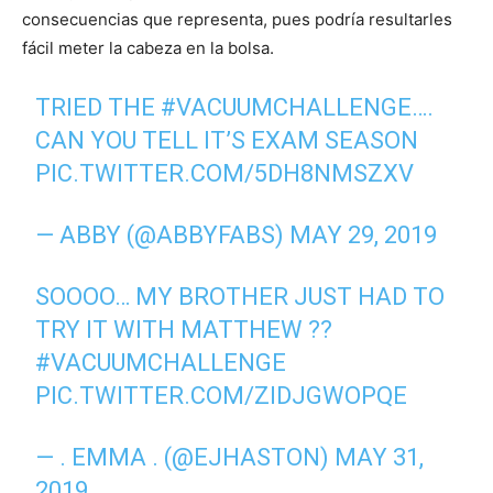
consecuencias que representa, pues podría resultarles
fácil meter la cabeza en la bolsa.
TRIED THE
#VACUUMCHALLENGE
….
CAN YOU TELL IT’S EXAM SEASON
PIC.TWITTER.COM/5DH8NMSZXV
— ABBY (@ABBYFABS)
MAY 29, 2019
SOOOO… MY BROTHER JUST HAD TO
TRY IT WITH MATTHEW ??
#VACUUMCHALLENGE
PIC.TWITTER.COM/ZIDJGWOPQE
— . EMMA . (@EJHASTON)
MAY 31,
2019