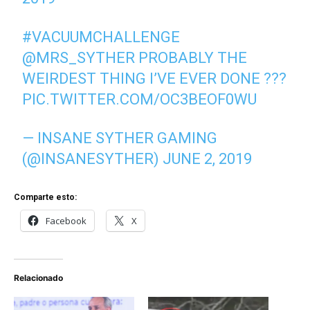
#VACUUMCHALLENGE
@MRS_SYTHER
PROBABLY THE
WEIRDEST THING I’VE EVER DONE ???
PIC.TWITTER.COM/OC3BEOF0WU
— INSANE SYTHER GAMING
(@INSANESYTHER)
JUNE 2, 2019
Comparte esto:
Facebook
X
Relacionado