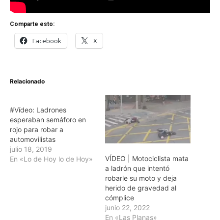
Comparte esto:
Facebook
X
Relacionado
#Vídeo: Ladrones
esperaban semáforo en
rojo para robar a
automovilistas
julio 18, 2019
VÍDEO | Motociclista mata
En «Lo de Hoy lo de Hoy»
a ladrón que intentó
robarle su moto y deja
herido de gravedad al
cómplice
junio 22, 2022
En «Las Planas»