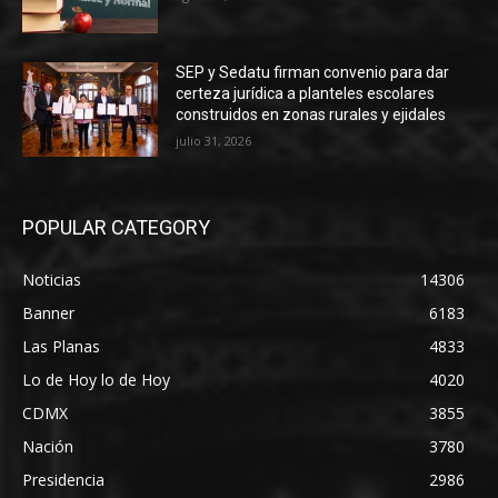
SEP y Sedatu firman convenio para dar
certeza jurídica a planteles escolares
construidos en zonas rurales y ejidales
julio 31, 2026
POPULAR CATEGORY
Noticias
14306
Banner
6183
Las Planas
4833
Lo de Hoy lo de Hoy
4020
CDMX
3855
Nación
3780
Presidencia
2986