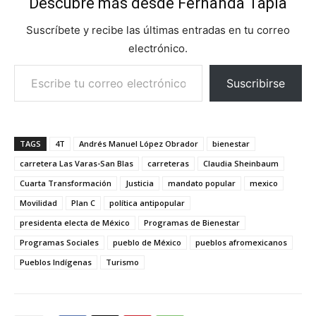
Descubre más desde Fernanda Tapia
Suscríbete y recibe las últimas entradas en tu correo
electrónico.
Escribe tu correo electrónico…
Suscribirse
TAGS
4T
Andrés Manuel López Obrador
bienestar
carretera Las Varas-San Blas
carreteras
Claudia Sheinbaum
Cuarta Transformación
Justicia
mandato popular
mexico
Movilidad
Plan C
política antipopular
presidenta electa de México
Programas de Bienestar
Programas Sociales
pueblo de México
pueblos afromexicanos
Pueblos Indígenas
Turismo