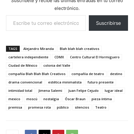
Suscríbete y recibe las últimas entradas en tu correo
electrónico.
Escribe tu correo electrónico…
Suscribirse
TAGS
Alejandro Miranda
Blah blah blah creativos
cartelera independiente
CDMX
Centro Cultural El Hormiguero
Ciudad de México
colonia del Valle
compañía Blah Blah Blah Creativos
compañía de teatro
destino
drama convencional
estética minimalista
futuro presente
intimidad total
Jimena Salemi
Juan Felipe Cejudo
lugar ideal
mexico
moscú
nostalgia
Óscar Braun
pieza íntima
premisa
promesa rota
público
silencios
Teatro