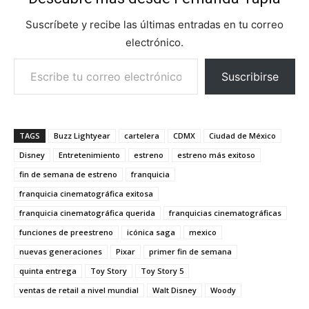
Suscríbete y recibe las últimas entradas en tu correo
electrónico.
Escribe tu correo electrónico…
Suscribirse
TAGS
Buzz Lightyear
cartelera
CDMX
Ciudad de México
Disney
Entretenimiento
estreno
estreno más exitoso
fin de semana de estreno
franquicia
franquicia cinematográfica exitosa
franquicia cinematográfica querida
franquicias cinematográficas
funciones de preestreno
icónica saga
mexico
nuevas generaciones
Pixar
primer fin de semana
quinta entrega
Toy Story
Toy Story 5
ventas de retail a nivel mundial
Walt Disney
Woody