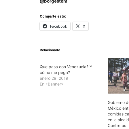
@borgestom
Comparte esto:
Facebook
X
Relacionado
Que pasa con Venezuela? Y
cómo me pega?
enero 29, 2019
En «Banner»
Gobierno d
México ent
comidas cal
en la alca
Contreras