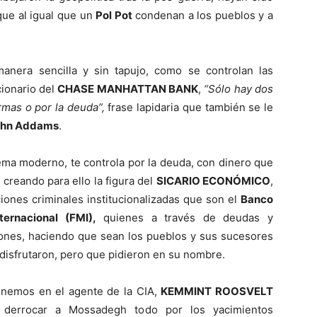
que al igual que un
Pol Pot
condenan a los pueblos y a
nera sencilla y sin tapujo, como se controlan las
cionario del
CHASE MANHATTAN BANK
,
“Sólo hay dos
rmas o por la deuda”,
frase lapidaria que también se le
ohn Addams
.
ma moderno, te controla por la deuda, con dinero que
, creando para ello la figura del
SICARIO ECONÓMICO
,
ciones criminales institucionalizadas que son el
Banco
ernacional (FMI),
quienes a través de deudas y
iones, haciendo que sean los pueblos y sus sucesores
disfrutaron, pero que pidieron en su nombre.
enemos en el agente de la CIA,
KEMMINT ROOSVELT
a derrocar a Mossadegh todo por los yacimientos