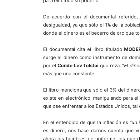
para ello todo su poderío.
De acuerdo con el documental referido,
desigualdad, ya que sólo el 1% de la pobla
donde el dinero es el becerro de oro que t
El documental cita el libro titulado
MODE
surge el dinero como instrumento de domi
por el
Conde Lev Tolstoi
que reza: “
El dine
más que una constante.
El libro menciona que sólo el 3% del dinero
existe en electrónico, manipulando para e
que ose enfrentar a los Estados Unidos, tal
En el entendido de que la inflación es
“un 
es dinero, nos hace darnos cuenta que v
ahora los hombres de uniforme, los que di