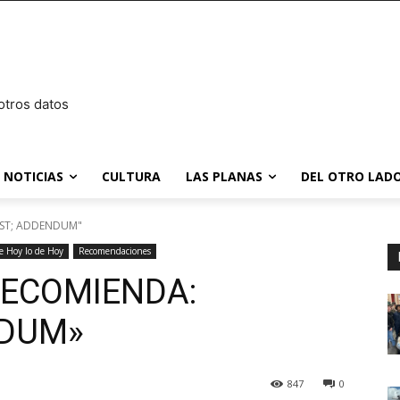
otros datos
NOTICIAS
CULTURA
LAS PLANAS
DEL OTRO LADO
EST; ADDENDUM"
e Hoy lo de Hoy
Recomendaciones
ECOMIENDA:
NDUM»
847
0