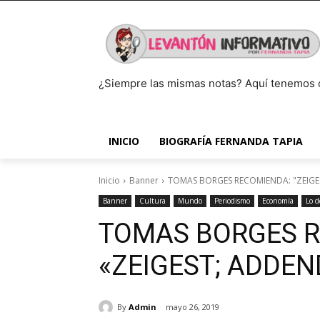
¿Siempre las mismas notas? Aquí tenemos 
INICIO
BIOGRAFÍA FERNANDA TAPIA
Inicio
Banner
TOMAS BORGES RECOMIENDA: "ZEIG
Banner
Cultura
Mundo
Periodismo
Economía
Lo d
TOMAS BORGES R
«ZEIGEST; ADDE
By
Admin
mayo 26, 2019