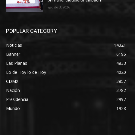
primaria: Claudia Sheinbaum
agosto 3, 2026
POPULAR CATEGORY
Noticias
14321
Banner
6195
Las Planas
4833
Lo de Hoy lo de Hoy
4020
CDMX
3857
Nación
3782
Presidencia
2997
Mundo
1928