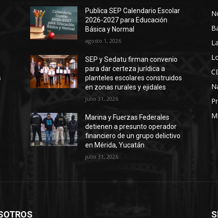
Publica SEP Calendario Escolar
No
2026-2027 para Educación
B
Básica y Normal
agosto 1, 2026
La
Lo
SEP y Sedatu firman convenio
para dar certeza jurídica a
C
s
planteles escolares construidos
N
en zonas rurales y ejidales
julio 31, 2026
Pr
M
Marina y Fuerzas Federales
detienen a presunto operador
financiero de un grupo delictivo
en Mérida, Yucatán
julio 31, 2026
SOTROS
S