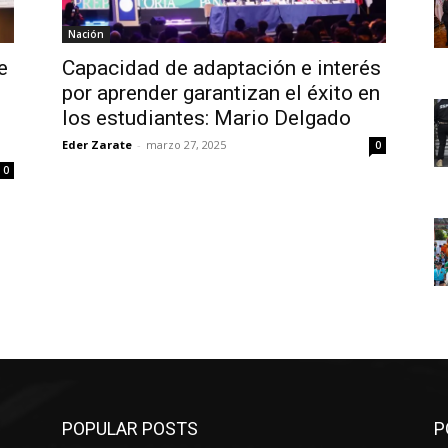
Nación
e
Capacidad de adaptación e interés
por aprender garantizan el éxito en
los estudiantes: Mario Delgado
Eder Zarate
-
marzo 27, 2025
0
0
POPULAR POSTS
P