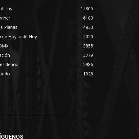
ticias
14305
anner
6183
s Planas
4833
 de Hoy lo de Hoy
4020
DMX
3855
ación
3779
esidencia
2986
undo
1928
ÍGUENOS