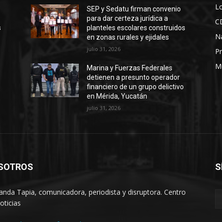
Lo
SEP y Sedatu firman convenio
para dar certeza jurídica a
C
s
planteles escolares construidos
N
en zonas rurales y ejidales
julio 31, 2026
Pr
M
Marina y Fuerzas Federales
detienen a presunto operador
financiero de un grupo delictivo
en Mérida, Yucatán
julio 31, 2026
SOTROS
S
anda Tapia, comunicadora, periodista y disruptora. Centro
oticias