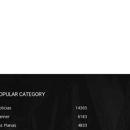
OPULAR CATEGORY
ticias
14305
anner
6183
s Planas
4833