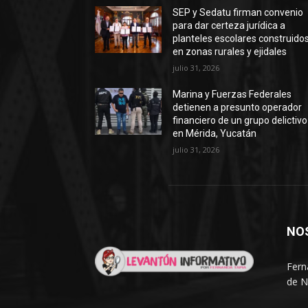
SEP y Sedatu firman convenio
para dar certeza jurídica a
planteles escolares construido
en zonas rurales y ejidales
julio 31, 2026
Marina y Fuerzas Federales
detienen a presunto operador
financiero de un grupo delictivo
en Mérida, Yucatán
julio 31, 2026
NO
Fern
de N