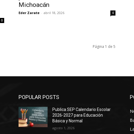
Michoacán
Eder Zarate
-
abril 18, 2026
0
0
Página 1 de 5
POPULAR POSTS
P
Publica SEP Calendario Escolar
No
2026-2027 para Educación
B
Básica y Normal
agosto 1, 2026
La