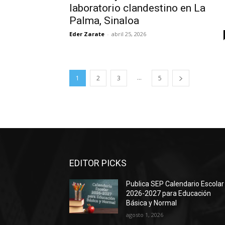
laboratorio clandestino en La
Palma, Sinaloa
Eder Zarate
-
abril 25, 2026
...
1
2
3
5
EDITOR PICKS
Publica SEP Calendario Escolar
2026-2027 para Educación
Básica y Normal
agosto 1, 2026