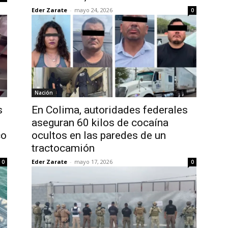
Eder Zarate
-
mayo 24, 2026
0
Nación
s
En Colima, autoridades federales
aseguran 60 kilos de cocaína
co
ocultos en las paredes de un
tractocamión
Eder Zarate
-
mayo 17, 2026
0
0