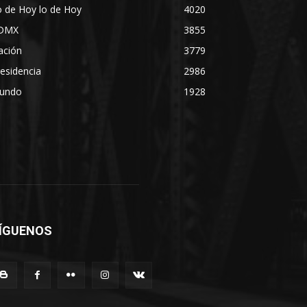
 de Hoy lo de Hoy
4020
DMX
3855
ación
3779
esidencia
2986
undo
1928
ÍGUENOS