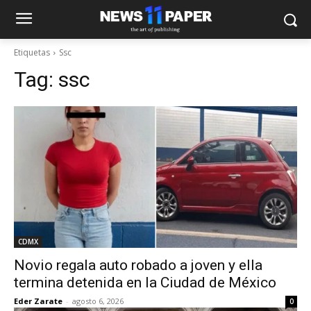
Etiquetas
Ssc
Tag:
ssc
CDMX
Novio regala auto robado a joven y ella
termina detenida en la Ciudad de México
Eder Zarate
-
agosto 6, 2026
0