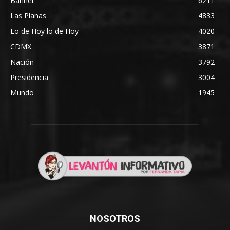
Banner
6211
Las Planas
4833
Lo de Hoy lo de Hoy
4020
CDMX
3871
Nación
3792
Presidencia
3004
Mundo
1945
NOSOTROS