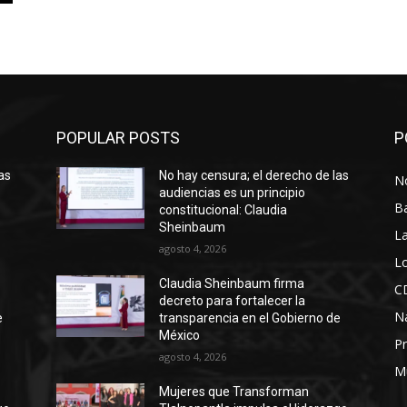
POPULAR POSTS
P
as
No hay censura; el derecho de las
No
audiencias es un principio
B
constitucional: Claudia
Sheinbaum
La
agosto 4, 2026
Lo
Claudia Sheinbaum firma
C
decreto para fortalecer la
N
e
transparencia en el Gobierno de
México
Pr
agosto 4, 2026
M
Mujeres que Transforman