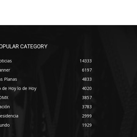
OPULAR CATEGORY
ticias
14333
anner
6197
s Planas
4833
 de Hoy lo de Hoy
4020
DMX
3857
ación
3783
esidencia
2999
undo
1929