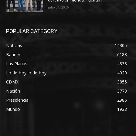
delictivo en Mérida, Yucatán
julio 31, 2026
POPULAR CATEGORY
Noticias
14305
Banner
6183
Las Planas
4833
Lo de Hoy lo de Hoy
4020
CDMX
3855
Nación
3779
Presidencia
2986
Mundo
1928