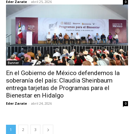
Eder Zarate
-
abril 25, 2026
0
Banner
En el Gobierno de México defendemos la
soberanía del país: Claudia Sheinbaum
entrega tarjetas de Programas para el
Bienestar en Hidalgo
Eder Zarate
-
abril 24, 2026
0
1
2
3