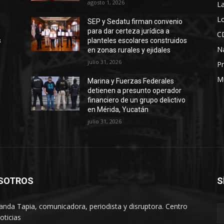
agosto 1, 2026
La
Lo
SEP y Sedatu firman convenio
para dar certeza jurídica a
C
s
planteles escolares construidos
N
en zonas rurales y ejidales
julio 31, 2026
Pr
M
Marina y Fuerzas Federales
detienen a presunto operador
financiero de un grupo delictivo
en Mérida, Yucatán
julio 31, 2026
SOTROS
S
anda Tapia, comunicadora, periodista y disruptora. Centro
oticias