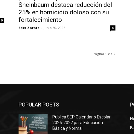
Sheinbaum destaca reducción del
25% en homicidio doloso con su
fortalecimiento
0
Eder Zarate
-
junio 30, 2025
0
Página 1 de 2
POPULAR POSTS
P
Publica SEP Calendario Escolar
No
2026-2027 para Educación
B
Básica y Normal