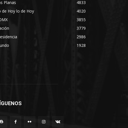
s Planas
4833
 de Hoy lo de Hoy
4020
DMX
3855
ación
3779
esidencia
2986
undo
1928
ÍGUENOS