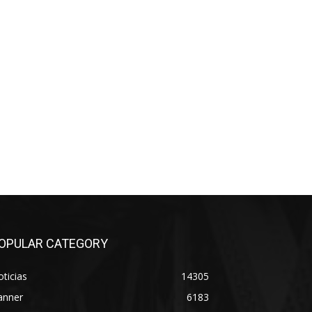
OPULAR CATEGORY
ticias
14305
anner
6183