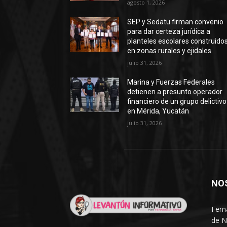
agosto 1, 2026
SEP y Sedatu firman convenio
para dar certeza jurídica a
planteles escolares construido
en zonas rurales y ejidales
julio 31, 2026
Marina y Fuerzas Federales
detienen a presunto operador
financiero de un grupo delictivo
en Mérida, Yucatán
julio 31, 2026
NO
Fern
de N