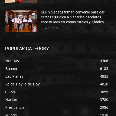
SEP y Sedatu firman convenio para dar
certeza jurídica a planteles escolares
construidos en zonas rurales y ejidales
julio 31, 2026
POPULAR CATEGORY
Noticias
14306
Banner
6183
Las Planas
4833
Lo de Hoy lo de Hoy
4020
CDMX
3855
Nación
3780
Presidencia
2986
Mundo
1928