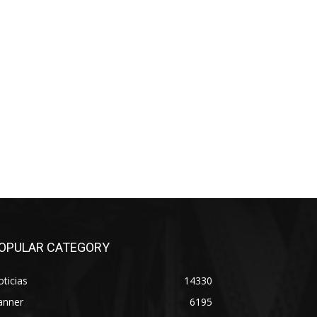
OPULAR CATEGORY
ticias
14330
anner
6195