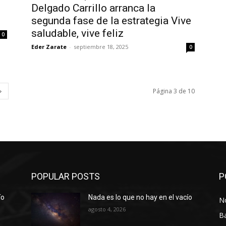
Delgado Carrillo arranca la
segunda fase de la estrategia Vive
saludable, vive feliz
0
Eder Zarate
-
septiembre 18, 2025
0
Página 3 de 10
POPULAR POSTS
P
ío
Nada es lo que no hay en el vacío
No
agosto 4, 2026
B