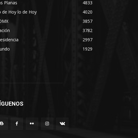
s Planas
4833
 de Hoy lo de Hoy
4020
DMX
3857
ación
3782
esidencia
2997
undo
1929
ÍGUENOS