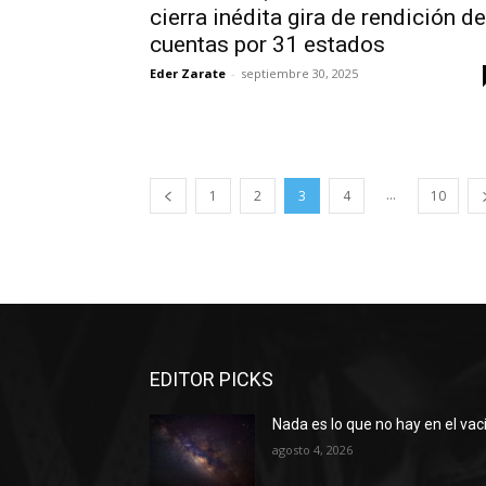
cierra inédita gira de rendición de
cuentas por 31 estados
Eder Zarate
-
septiembre 30, 2025
...
1
2
3
4
10
EDITOR PICKS
Nada es lo que no hay en el vac
agosto 4, 2026