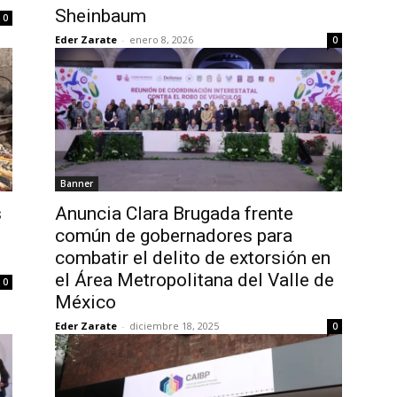
Sheinbaum
0
Eder Zarate
-
enero 8, 2026
0
Banner
s
Anuncia Clara Brugada frente
común de gobernadores para
combatir el delito de extorsión en
el Área Metropolitana del Valle de
0
México
Eder Zarate
-
diciembre 18, 2025
0