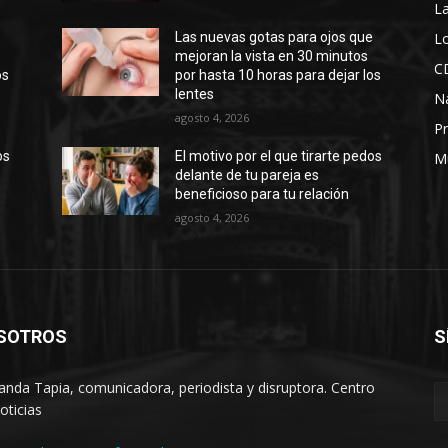
La
Lo
e
Las nuevas gotas para ojos que
mejoran la vista en 30 minutos
C
os
por hasta 10 horas para dejar los
lentes
N
agosto 4, 2026
Pr
os
El motivo por el que tirarte pedos
M
delante de tu pareja es
beneficioso para tu relación
agosto 4, 2026
SOTROS
S
anda Tapia, comunicadora, periodista y disruptora. Centro
oticias