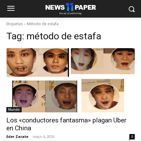
Etiquetas
Método de estafa
Tag:
método de estafa
Mundo
Los «conductores fantasma» plagan Uber
en China
Eder Zarate
-
mayo 6, 2026
0