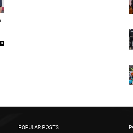
a
0
POPULAR POSTS
P