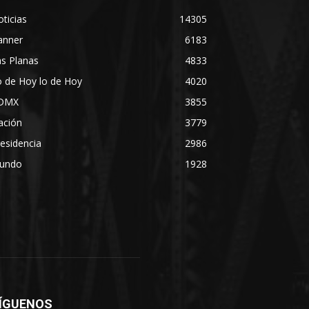
ticias
14305
anner
6183
s Planas
4833
 de Hoy lo de Hoy
4020
DMX
3855
ación
3779
esidencia
2986
undo
1928
ÍGUENOS