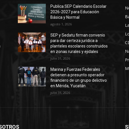
Publica SEP Calendario Escolar
No
2026-2027 para Educación
B
Básica y Normal
agosto 1, 2026
La
Lo
SEP y Sedatu firman convenio
para dar certeza jurídica a
C
s
planteles escolares construidos
N
en zonas rurales y ejidales
julio 31, 2026
Pr
M
Marina y Fuerzas Federales
detienen a presunto operador
financiero de un grupo delictivo
en Mérida, Yucatán
julio 31, 2026
SOTROS
S