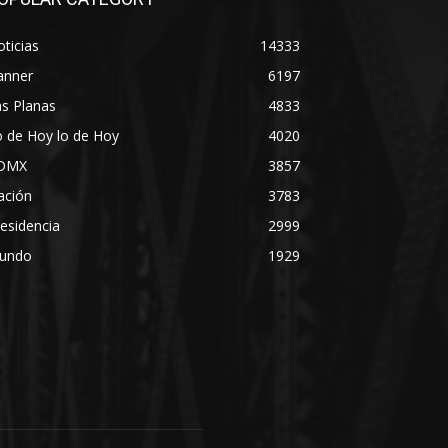
ticias
14333
anner
6197
s Planas
4833
 de Hoy lo de Hoy
4020
DMX
3857
ación
3783
esidencia
2999
undo
1929