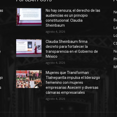
as
No hay censura; el derecho de las
No
audiencias es un principio
B
constitucional: Claudia
Sheinbaum
La
agosto 4, 2026
Lo
Claudia Sheinbaum firma
C
decreto para fortalecer la
N
e
transparencia en el Gobierno de
México
Pr
agosto 4, 2026
M
Mujeres que Transforman
go
Tlalnepantla impulsa el liderazgo
femenino con mujeres
s
empresarias Asecem y diversas
cámaras empresariales
agosto 4, 2026