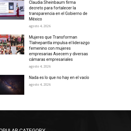
Claudia Sheinbaum firma
decreto para fortalecer la
transparencia en el Gobierno de
México
agosto 4, 2026
Mujeres que Transforman
Tlalnepantla impulsa el liderazgo
femenino con mujeres
empresarias Asecem y diversas
cámaras empresariales
agosto 4, 2026
Nada es lo que no hay en el vacío
agosto 4, 2026
OPULAR CATEGORY