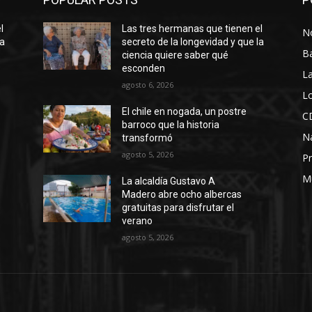
l
Las tres hermanas que tienen el
No
la
secreto de la longevidad y que la
B
ciencia quiere saber qué
esconden
La
agosto 6, 2026
Lo
El chile en nogada, un postre
C
barroco que la historia
N
transformó
agosto 5, 2026
Pr
M
La alcaldía Gustavo A
Madero abre ocho albercas
gratuitas para disfrutar el
verano
agosto 5, 2026