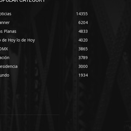
ticias
14355
anner
6204
s Planas
4833
 de Hoy lo de Hoy
4020
DMX
3865
ación
3789
esidencia
3000
undo
1934