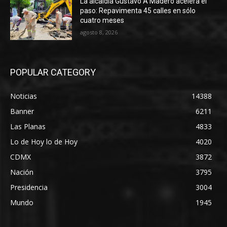
La alcaldía Gustavo A Madero acelera el
paso: Repavimenta 45 calles en sólo
cuatro meses
agosto 8, 2026
POPULAR CATEGORY
Noticias
14388
Banner
6211
Las Planas
4833
Lo de Hoy lo de Hoy
4020
CDMX
3872
Nación
3795
Presidencia
3004
Mundo
1945