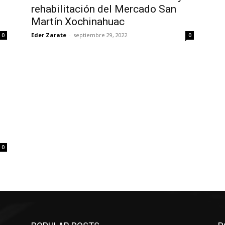
rehabilitación del Mercado San
Martín Xochinahuac
Eder Zarate
-
septiembre 29, 2022
0
0
0