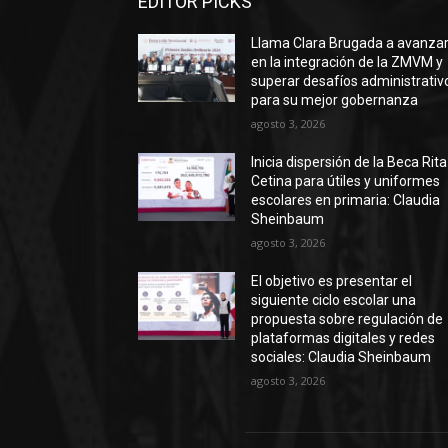
EDITOR PICKS
Llama Clara Brugada a avanza
en la integración de la ZMVM y
superar desafíos administrativ
para su mejor gobernanza
agosto 3, 2026
Inicia dispersión de la Beca Rita
Cetina para útiles y uniformes
escolares en primaria: Claudia
Sheinbaum
agosto 3, 2026
El objetivo es presentar el
siguiente ciclo escolar una
propuesta sobre regulación de
plataformas digitales y redes
sociales: Claudia Sheinbaum
agosto 3, 2026