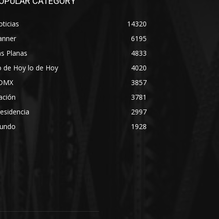
OPULAR CATEGORY
ticias
14320
anner
6195
s Planas
4833
 de Hoy lo de Hoy
4020
DMX
3857
ación
3781
esidencia
2997
undo
1928