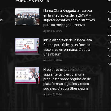
POPULAR POSTS
P
r
Llama Clara Brugada a avanzar
No
en la integración de la ZMVM y
B
os
superar desafíos administrativos
para su mejor gobernanza
La
agosto 3, 2026
Lo
Inicia dispersión de la Beca Rita
C
Cetina para útiles y uniformes
N
escolares en primaria: Claudia
Sheinbaum
Pr
agosto 3, 2026
M
El objetivo es presentar el
siguiente ciclo escolar una
propuesta sobre regulación de
plataformas digitales y redes
sociales: Claudia Sheinbaum
agosto 3, 2026