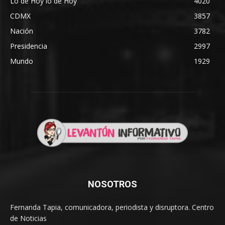
Lo de Hoy lo de Hoy
4020
CDMX
3857
Nación
3782
Presidencia
2997
Mundo
1929
NOSOTROS
Fernanda Tapia, comunicadora, periodista y disruptora. Centro
de Noticias