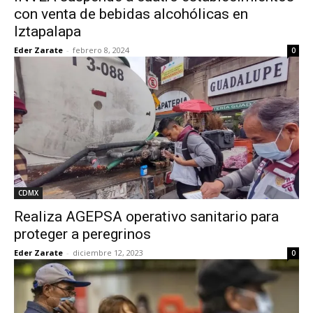
con venta de bebidas alcohólicas en
Iztapalapa
Eder Zarate
-
febrero 8, 2024
0
CDMX
Realiza AGEPSA operativo sanitario para
proteger a peregrinos
Eder Zarate
-
diciembre 12, 2023
0