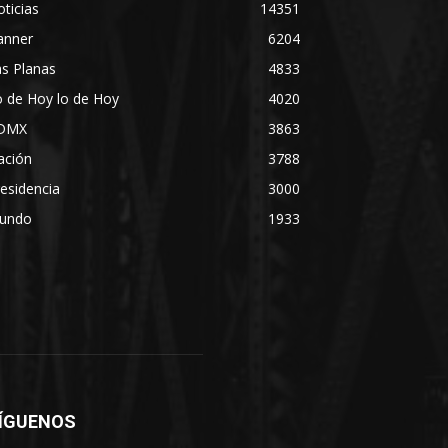
ticias
14351
anner
6204
s Planas
4833
 de Hoy lo de Hoy
4020
DMX
3863
ación
3788
esidencia
3000
undo
1933
ÍGUENOS