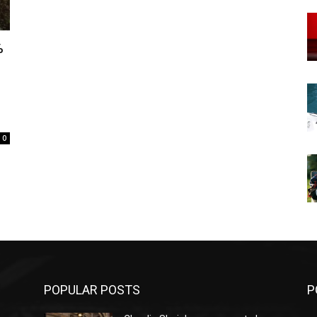
%
0
POPULAR POSTS
P