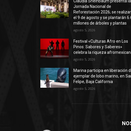
Claudia Sheinbaum presenta l
Jornada Nacional de
Reforestación 2026; se realiza
el 9 de agosto y se plantarán 6.
millones de árboles y plantas
agosto 5, 2026
Festival «Culturas Afro en Los
Pinos: Sabores y Saberes»
celebra la riqueza afromexica
agosto 5, 2026
Marina participa en liberación 
ejemplar de lobo marino, en Sa
Felipe, Baja California
agosto 5, 2026
NO