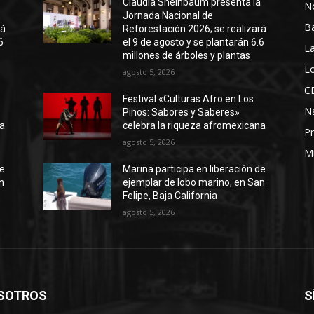
a
Claudia Sheinbaum presenta la
No
Jornada Nacional de
B
rá
Reforestación 2026; se realizará
6
el 9 de agosto y se plantarán 6.6
La
millones de árboles y plantas
Lo
agosto 5, 2026
C
Festival «Culturas Afro en Los
N
Pinos: Sabores y Saberes»
na
celebra la riqueza afromexicana
Pr
agosto 5, 2026
M
de
Marina participa en liberación de
n
ejemplar de lobo marino, en San
Felipe, Baja California
agosto 5, 2026
SOTROS
S