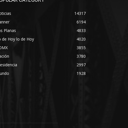
ticias
14317
anner
6194
s Planas
4833
 de Hoy lo de Hoy
4020
DMX
3855
ación
3780
esidencia
2997
undo
1928