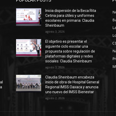
Inicia dispersión de la Beca Rita
No
Cetina para útiles y uniformes
B
escolares en primaria: Claudia
Sheinbaum
La
agosto 3, 2026
Lo
El objetivo es presentar el
C
siguiente ciclo escolar una
N
propuesta sobre regulación de
plataformas digitales y redes
Pr
sociales: Claudia Sheinbaum
M
agosto 3, 2026
Claudia Sheinbaum encabeza
al
inicio de obra de Hospital General
ia
Regional IMSS Oaxaca y anuncia
uno nuevo del IMSS Bienestar
agosto 2, 2026