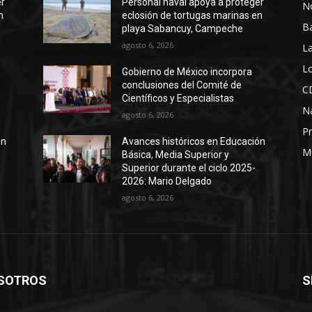
er
Personal naval apoya a proteger
No
n
eclosión de tortugas marinas en
B
playa Sabancuy, Campeche
agosto 6, 2026
La
Lo
Gobierno de México incorpora
conclusiones del Comité de
C
Científicos y Especialistas
N
agosto 6, 2026
Pr
ón
Avances históricos en Educación
M
Básica, Media Superior y
Superior durante el ciclo 2025-
2026: Mario Delgado
agosto 6, 2026
SOTROS
S