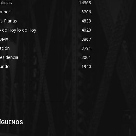
ticias
14368
anner
6206
s Planas
4833
 de Hoy lo de Hoy
4020
DMX
3867
ación
3791
esidencia
3001
undo
1940
ÍGUENOS