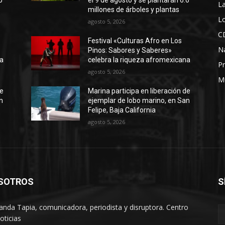
6
el 9 de agosto y se plantarán 6.6
La
millones de árboles y plantas
Lo
agosto 5, 2026
C
Festival «Culturas Afro en Los
N
Pinos: Sabores y Saberes»
na
celebra la riqueza afromexicana
Pr
agosto 5, 2026
M
de
Marina participa en liberación de
n
ejemplar de lobo marino, en San
Felipe, Baja California
agosto 5, 2026
SOTROS
S
anda Tapia, comunicadora, periodista y disruptora. Centro
oticias