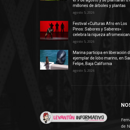
el 9 de agosto y se plantarán 6.
millones de árboles y plantas
agosto 5, 2026
Festival «Culturas Afro en Los
Pinos: Sabores y Saberes»
celebra la riqueza afromexica
agosto 5, 2026
Marina participa en liberación 
ejemplar de lobo marino, en Sa
Felipe, Baja California
agosto 5, 2026
NO
Fern
de N