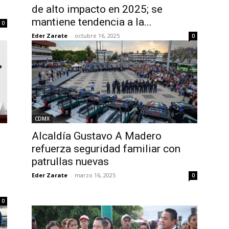
de alto impacto en 2025; se
mantiene tendencia a la...
0
Eder Zarate
-
octubre 16, 2025
0
CDMX
Alcaldía Gustavo A Madero
refuerza seguridad familiar con
patrullas nuevas
Eder Zarate
-
marzo 16, 2025
0
0