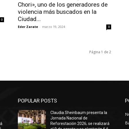
Chori», uno de los generadores de
violencia más buscados en la
Ciudad...
0
Eder Zarate
-
marzo 19, 2024
0
Página 1 de 2
POPULAR POSTS
P
a
Claudia Sheinbaum presenta la
No
Jornada Nacional de
B
rá
Reforestación 2026; se realizará