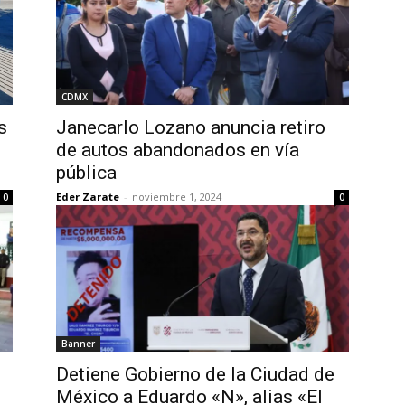
CDMX
s
Janecarlo Lozano anuncia retiro
de autos abandonados en vía
pública
Eder Zarate
-
noviembre 1, 2024
0
0
Banner
Detiene Gobierno de la Ciudad de
México a Eduardo «N», alias «El