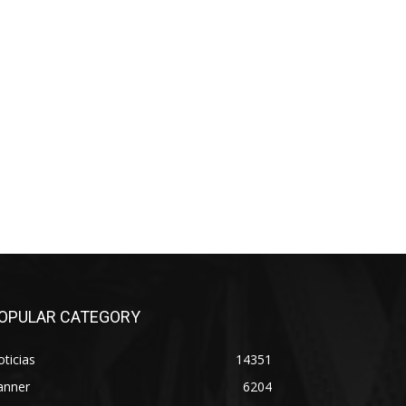
OPULAR CATEGORY
ticias
14351
anner
6204