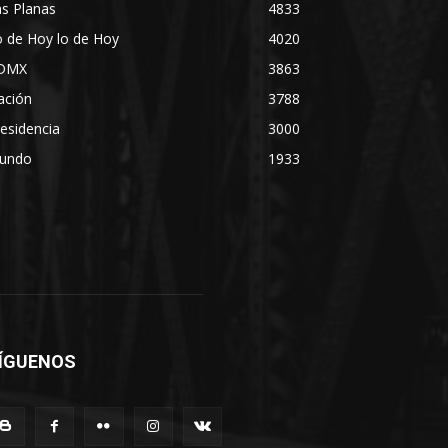
s Planas
4833
 de Hoy lo de Hoy
4020
DMX
3863
ación
3788
esidencia
3000
undo
1933
ÍGUENOS