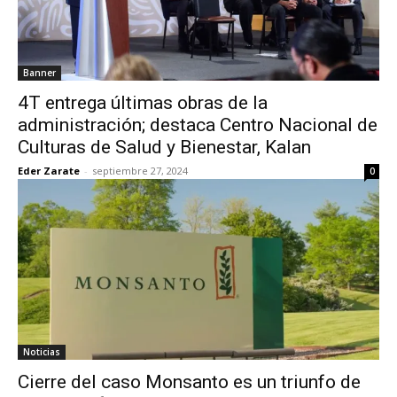
Banner
4T entrega últimas obras de la
administración; destaca Centro Nacional de
Culturas de Salud y Bienestar, Kalan
Eder Zarate
-
septiembre 27, 2024
0
Noticias
Cierre del caso Monsanto es un triunfo de