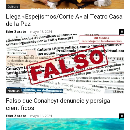
Cultura
Llega «Espejismos/Corte A» al Teatro Casa
de la Paz
Eder Zarate
-
mayo 15, 2024
0
Noticias
Falso que Conahcyt denuncie y persiga
científicos
Eder Zarate
-
mayo 14, 2024
0