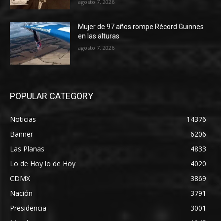
agosto 7, 2026
Mujer de 97 años rompe Récord Guinnes
en las alturas
agosto 7, 2026
POPULAR CATEGORY
Noticias
14376
Banner
6206
Las Planas
4833
Lo de Hoy lo de Hoy
4020
CDMX
3869
Nación
3791
Presidencia
3001