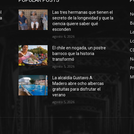
l
Las tres hermanas que tienen el
No
la
secreto de la longevidad y que la
B
ciencia quiere saber qué
esconden
La
agosto 6, 2026
Lo
El chile en nogada, un postre
C
barroco que la historia
N
transformó
agosto 5, 2026
Pr
M
La alcaldía Gustavo A
Madero abre ocho albercas
gratuitas para disfrutar el
verano
agosto 5, 2026