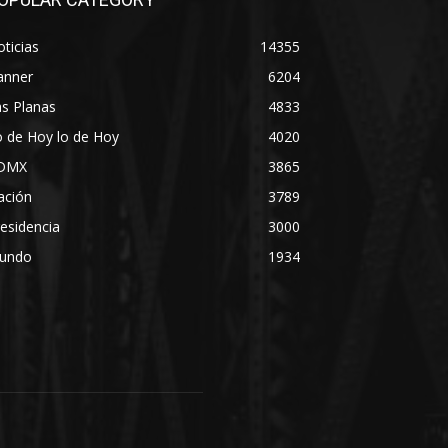
ticias
14355
anner
6204
s Planas
4833
 de Hoy lo de Hoy
4020
DMX
3865
ación
3789
esidencia
3000
undo
1934