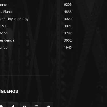
anner
6209
s Planas
4833
 de Hoy lo de Hoy
4020
DMX
3871
ación
3792
esidencia
3002
undo
1945
ÍGUENOS