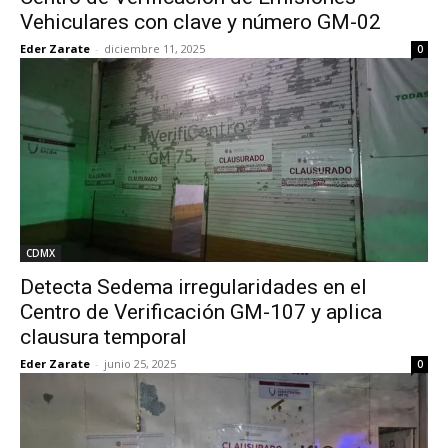
Vehiculares con clave y número GM-02
Eder Zarate
-
diciembre 11, 2025
0
CDMX
Detecta Sedema irregularidades en el
Centro de Verificación GM-107 y aplica
clausura temporal
Eder Zarate
-
junio 25, 2025
0