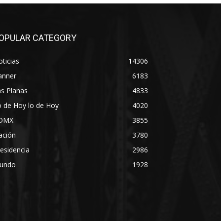
OPULAR CATEGORY
ticias
14306
anner
6183
s Planas
4833
 de Hoy lo de Hoy
4020
DMX
3855
ación
3780
esidencia
2986
undo
1928