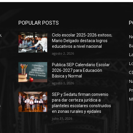
POPULAR POSTS
P
;
Ciclo escolar 2025-2026 exitoso;
No
Mario Delgado destaca logros
B
educativos a nivel nacional
agosto 2, 2026
La
Lo
Publica SEP Calendario Escolar
2026-2027 para Educación
C
Básica y Normal
N
agosto 1, 2026
Pr
SEP y Sedatu firman convenio
M
para dar certeza jurídica a
s
planteles escolares construidos
en zonas rurales y ejidales
julio 31, 2026