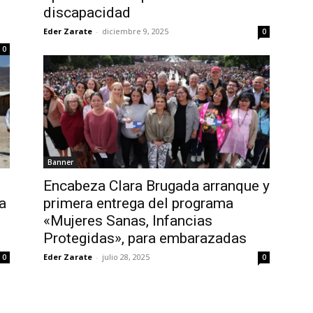
discapacidad
Eder Zarate
-
diciembre 9, 2025
0
0
Banner
Encabeza Clara Brugada arranque y
a
primera entrega del programa
«Mujeres Sanas, Infancias
Protegidas», para embarazadas
Eder Zarate
-
julio 28, 2025
0
0