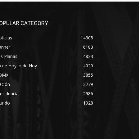
OPULAR CATEGORY
ticias
14305
anner
6183
s Planas
4833
 de Hoy lo de Hoy
4020
DMX
3855
ación
3779
esidencia
2986
undo
1928