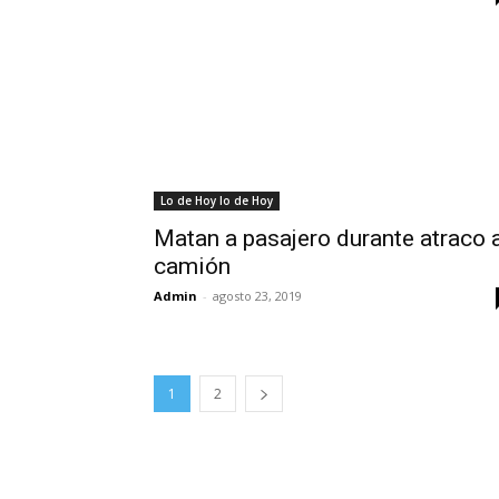
Lo de Hoy lo de Hoy
Matan a pasajero durante atraco 
camión
Admin
-
agosto 23, 2019
1
2