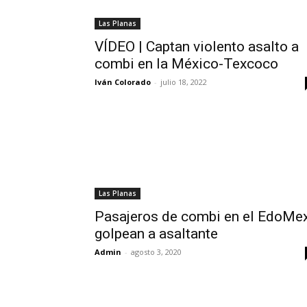
Las Planas
VÍDEO | Captan violento asalto a
combi en la México-Texcoco
Iván Colorado
-
julio 18, 2022
Las Planas
Pasajeros de combi en el EdoMe
golpean a asaltante
Admin
-
agosto 3, 2020