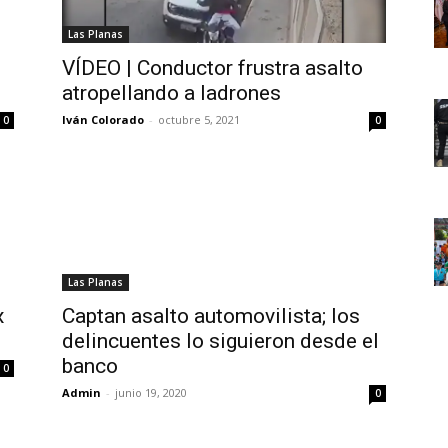
Las Planas
VÍDEO | Conductor frustra asalto
atropellando a ladrones
Iván Colorado
-
octubre 5, 2021
0
0
Las Planas
x
Captan asalto automovilista; los
delincuentes lo siguieron desde el
banco
0
Admin
-
junio 19, 2020
0