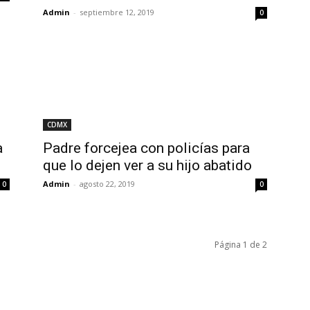
Admin
-
septiembre 12, 2019
0
CDMX
a
Padre forcejea con policías para
que lo dejen ver a su hijo abatido
Admin
-
agosto 22, 2019
0
0
Página 1 de 2