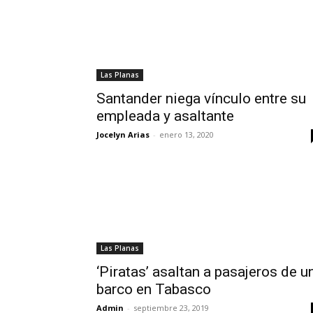
Las Planas
Santander niega vínculo entre su
empleada y asaltante
Jocelyn Arias
-
enero 13, 2020
Las Planas
‘Piratas’ asaltan a pasajeros de u
barco en Tabasco
Admin
-
septiembre 23, 2019