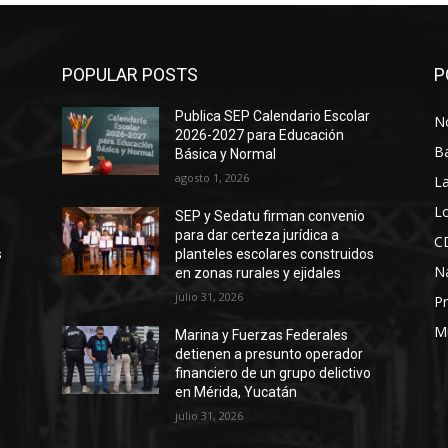
POPULAR POSTS
P
Publica SEP Calendario Escolar
No
2026-2027 para Educación
B
Básica y Normal
agosto 1, 2026
La
Lo
SEP y Sedatu firman convenio
para dar certeza jurídica a
C
s
planteles escolares construidos
N
en zonas rurales y ejidales
julio 31, 2026
Pr
M
Marina y Fuerzas Federales
detienen a presunto operador
financiero de un grupo delictivo
en Mérida, Yucatán
julio 31, 2026