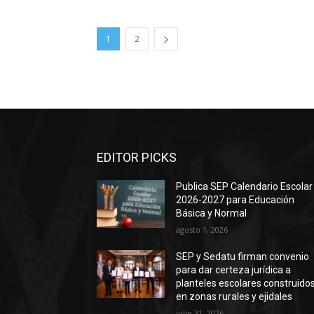
1
2
EDITOR PICKS
Publica SEP Calendario Escolar
2026-2027 para Educación
Básica y Normal
agosto 1, 2026
SEP y Sedatu firman convenio
para dar certeza jurídica a
planteles escolares construido
en zonas rurales y ejidales
julio 31, 2026