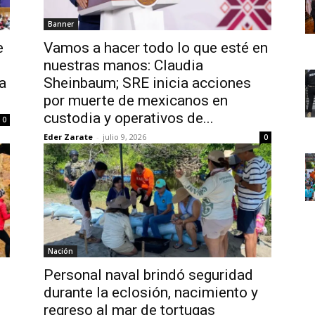
Banner
e
Vamos a hacer todo lo que esté en
nuestras manos: Claudia
a
Sheinbaum; SRE inicia acciones
por muerte de mexicanos en
custodia y operativos de...
0
Eder Zarate
-
julio 9, 2026
0
Nación
Personal naval brindó seguridad
durante la eclosión, nacimiento y
regreso al mar de tortugas