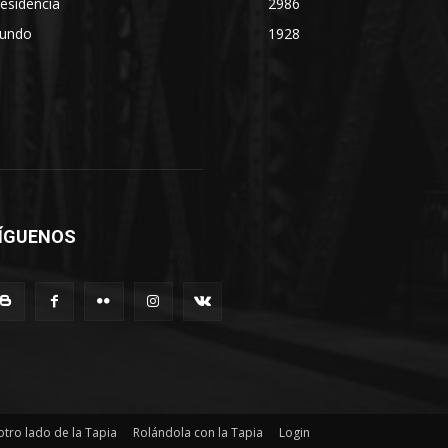
esidencia
2986
undo
1928
ÍGUENOS
otro lado de la Tapia
Rolándola con la Tapia
Login