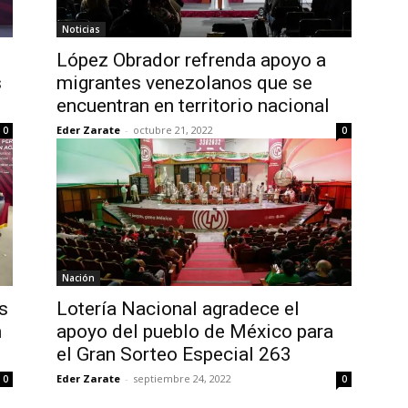
Noticias
López Obrador refrenda apoyo a
s
migrantes venezolanos que se
encuentran en territorio nacional
Eder Zarate
-
octubre 21, 2022
0
0
Nación
s
Lotería Nacional agradece el
n
apoyo del pueblo de México para
el Gran Sorteo Especial 263
Eder Zarate
-
septiembre 24, 2022
0
0