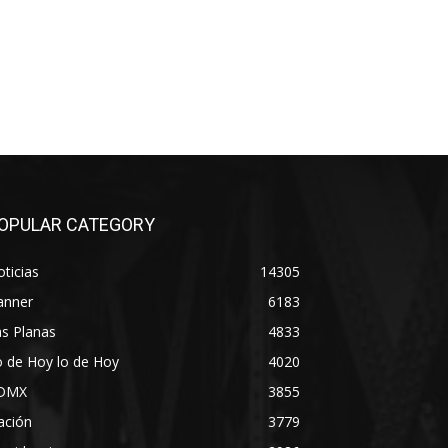
OPULAR CATEGORY
ticias
14305
anner
6183
s Planas
4833
 de Hoy lo de Hoy
4020
DMX
3855
ación
3779