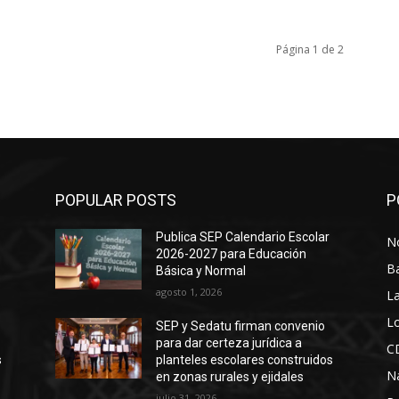
Página 1 de 2
POPULAR POSTS
P
Publica SEP Calendario Escolar
No
2026-2027 para Educación
B
Básica y Normal
agosto 1, 2026
La
Lo
SEP y Sedatu firman convenio
para dar certeza jurídica a
C
s
planteles escolares construidos
N
en zonas rurales y ejidales
julio 31, 2026