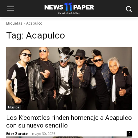
Etiquetas
Acapulco
Tag:
Acapulco
Música
Los K’comxtles rinden homenaje a Acapulco
con su nuevo sencillo
Eder Zarate
-
mayo 30, 2025
0