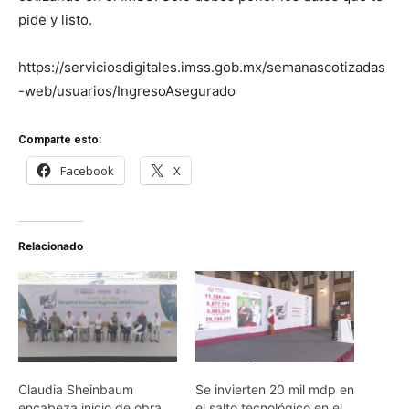
pide y listo.
https://serviciosdigitales.imss.gob.mx/semanascotizadas
-web/usuarios/IngresoAsegurado
Comparte esto:
Facebook
X
Relacionado
Claudia Sheinbaum
Se invierten 20 mil mdp en
encabeza inicio de obra
el salto tecnológico en el