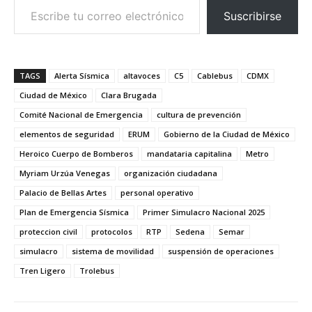
Suscribirse
TAGS
Alerta Sísmica
altavoces
C5
Cablebus
CDMX
Ciudad de México
Clara Brugada
Comité Nacional de Emergencia
cultura de prevención
elementos de seguridad
ERUM
Gobierno de la Ciudad de México
Heroico Cuerpo de Bomberos
mandataria capitalina
Metro
Myriam Urzúa Venegas
organización ciudadana
Palacio de Bellas Artes
personal operativo
Plan de Emergencia Sísmica
Primer Simulacro Nacional 2025
proteccion civil
protocolos
RTP
Sedena
Semar
simulacro
sistema de movilidad
suspensión de operaciones
Tren Ligero
Trolebus