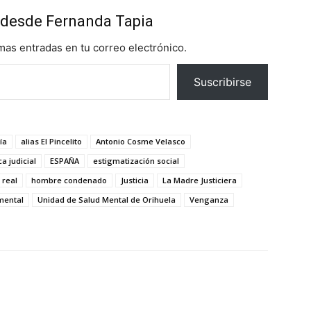
desde Fernanda Tapia
imas entradas en tu correo electrónico.
Suscribirse
ía
alias El Pincelito
Antonio Cosme Velasco
ca judicial
ESPAÑA
estigmatización social
 real
hombre condenado
Justicia
La Madre Justiciera
mental
Unidad de Salud Mental de Orihuela
Venganza