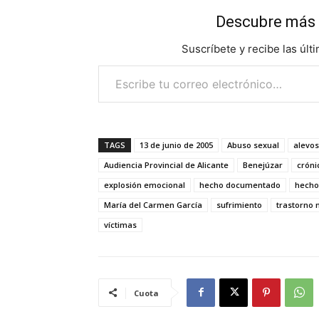
Descubre más 
Suscríbete y recibe las últ
Escribe tu correo electrónico…
TAGS
13 de junio de 2005
Abuso sexual
alevos
Audiencia Provincial de Alicante
Benejúzar
cróni
explosión emocional
hecho documentado
hecho
María del Carmen García
sufrimiento
trastorno 
víctimas
Cuota