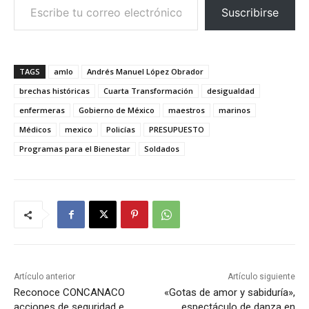
Suscribirse
TAGS
amlo
Andrés Manuel López Obrador
brechas históricas
Cuarta Transformación
desigualdad
enfermeras
Gobierno de México
maestros
marinos
Médicos
mexico
Policías
PRESUPUESTO
Programas para el Bienestar
Soldados
Artículo anterior
Artículo siguiente
Reconoce CONCANACO
«Gotas de amor y sabiduría»,
acciones de seguridad e
espectáculo de danza en