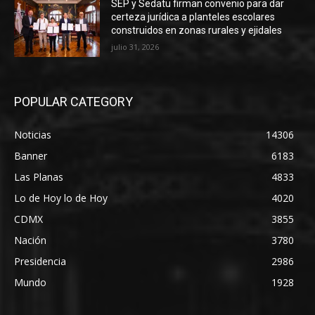
SEP y Sedatu firman convenio para dar
certeza jurídica a planteles escolares
construidos en zonas rurales y ejidales
julio 31, 2026
POPULAR CATEGORY
Noticias
14306
Banner
6183
Las Planas
4833
Lo de Hoy lo de Hoy
4020
CDMX
3855
Nación
3780
Presidencia
2986
Mundo
1928