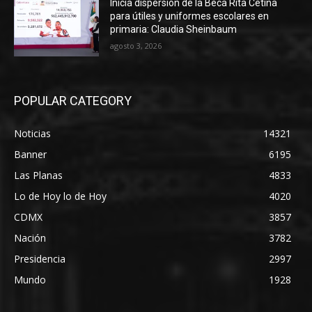
Inicia dispersión de la Beca Rita Cetina
para útiles y uniformes escolares en
primaria: Claudia Sheinbaum
agosto 3, 2026
POPULAR CATEGORY
Noticias
14321
Banner
6195
Las Planas
4833
Lo de Hoy lo de Hoy
4020
CDMX
3857
Nación
3782
Presidencia
2997
Mundo
1928