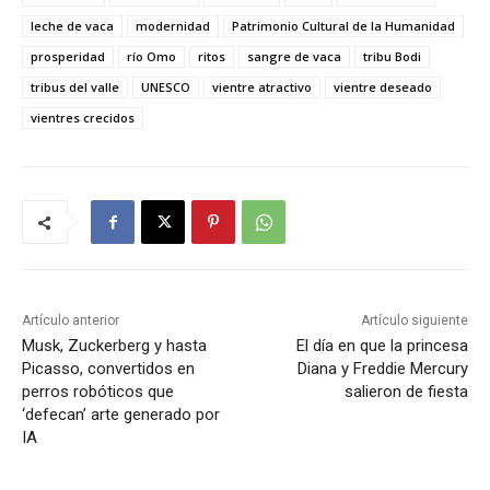
leche de vaca
modernidad
Patrimonio Cultural de la Humanidad
prosperidad
río Omo
ritos
sangre de vaca
tribu Bodi
tribus del valle
UNESCO
vientre atractivo
vientre deseado
vientres crecidos
Artículo anterior
Artículo siguiente
Musk, Zuckerberg y hasta
El día en que la princesa
Picasso, convertidos en
Diana y Freddie Mercury
perros robóticos que
salieron de fiesta
‘defecan’ arte generado por
IA